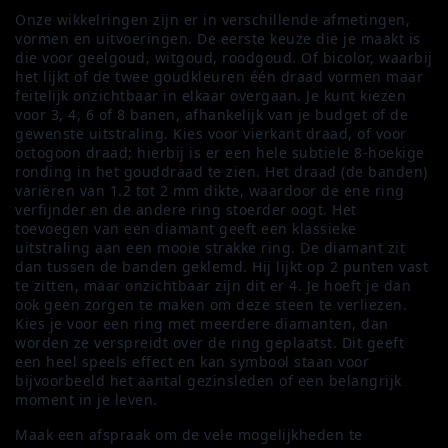
Onze wikkelringen zijn er in verschillende afmetingen,
vormen en uitvoeringen. De eerste keuze die je maakt is
die voor geelgoud, witgoud, roodgoud. Of bicolor, waarbij
het lijkt of de twee goudkleuren één draad vormen maar
feitelijk onzichtbaar in elkaar overgaan. Je kunt kiezen
voor 3, 4, 6 of 8 banen, afhankelijk van je budget of de
gewenste uitstraling. Kies voor vierkant draad, of voor
octogoon draad; hierbij is er een hele subtiele 8-hoekige
ronding in het gouddraad te zien. Het draad (de banden)
variëren van 1.2 tot 2 mm dikte, waardoor de ene ring
verfijnder en de andere ring stoerder oogt. Het
toevoegen van een diamant geeft een klassieke
uitstraling aan een mooie strakke ring. De diamant zit
dan tussen de banden geklemd. Hij lijkt op 2 punten vast
te zitten, maar onzichtbaar zijn dit er 4. Je hoeft je dan
ook geen zorgen te maken om deze steen te verliezen.
Kies je voor een ring met meerdere diamanten, dan
worden ze verspreidt over de ring geplaatst. Dit geeft
een heel speels effect en kan symbool staan voor
bijvoorbeeld het aantal gezinsleden of een belangrijk
moment in je leven.
Maak een afspraak om de vele mogelijkheden te