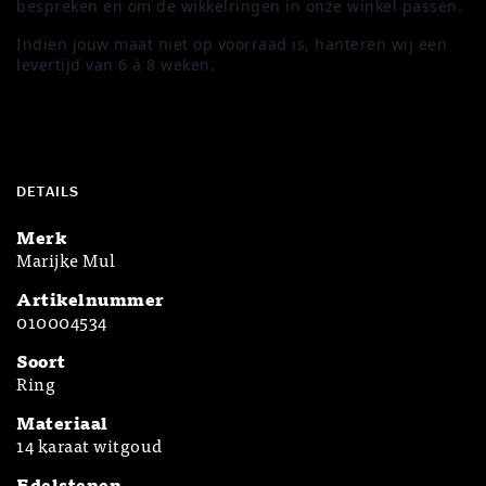
bespreken en om de wikkelringen in onze winkel passen.
Indien jouw maat niet op voorraad is, hanteren wij een
levertijd van 6 á 8 weken.
DETAILS
Merk
Marijke Mul
Artikelnummer
010004534
Soort
Ring
Materiaal
14 karaat witgoud
Edelstenen