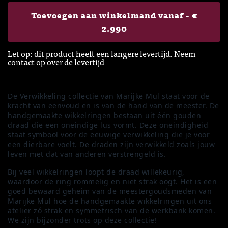
Toevoegen aan winkelmand vanaf -
€
2.990
Let op: dit product heeft een langere levertijd. Neem
contact op over de levertijd
De Verwikkeling collectie van Marijke Mul staat voor de
kracht van eenvoud en is van de hand van de meester. De
handgemaakte wikkelringen bestaan uit één gouden
draad die een oneindige lus vormt. Deze oneindigheid
staat symbool voor de eeuwige verwikkeling die je voor
een dierbare voelt. De draden zijn verwikkeld zoals jouw
leven met dat van anderen verstrengeld is.
Bij veel wikkelringen loopt de draad willekeurig,
waardoor de ring rommelig en niet strak oogt. Het is een
goed bewaard geheim van de meestergoudsmeden van
Marijke Mul hoe de handgemaakte wikkelringen uit ons
atelier zó strak en symmetrisch van de werkbank komen.
We zijn bijzonder trots op deze collectie!