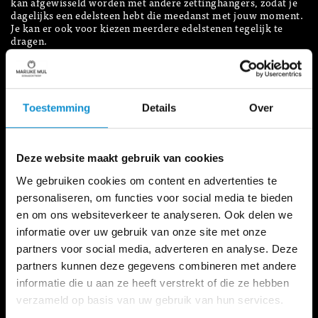
kan afgewisseld worden met andere zettinghangers, zodat je
dagelijks een edelsteen hebt die meedanst met jouw moment.
Je kan er ook voor kiezen meerdere edelstenen tegelijk te
dragen.
Meer informatie
Bestellen? Ga naar marijkemul.shop
Toestemming
Details
Over
Size
8mm
10mm
Deze website maakt gebruik van cookies
We gebruiken cookies om content en advertenties te
Toevoegen aan winkelmand vanaf -
€
personaliseren, om functies voor social media te bieden
6.625
en om ons websiteverkeer te analyseren. Ook delen we
informatie over uw gebruik van onze site met onze
Let op: dit product heeft een langere levertijd. Neem
partners voor social media, adverteren en analyse. Deze
contact op over de levertijd
partners kunnen deze gegevens combineren met andere
informatie die u aan ze heeft verstrekt of die ze hebben
verzameld op basis van uw gebruik van hun services.
Deze 18 karaat witgouden oorhaken met diamant incrustratie